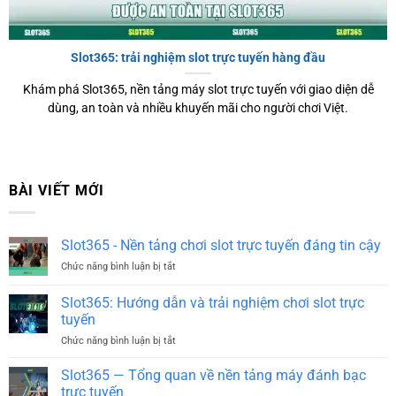
khí sắc bén vào chân, khiến mỗi cú đá đều có thể là đòn
quyết định. Đây là lựa chọn hoàn hảo cho những ai thích
cảm giác mạnh và muốn biết kết quả nhanh chóng.
Slot365: trải nghiệm slot trực tuyến hàng đầu
Khám phá Slot365, nền tảng máy slot trực tuyến với giao diện dễ
Đá Gà Cựa Dao (Philippines)
dùng, an toàn và nhiều khuyến mãi cho người chơi Việt.
Tương tự như cựa sắt nhưng lưỡi dao được thiết kế sắc
bén như dao mổ, có khả năng chém đứt cánh hoặc gây vết
thương sâu. Các trận đấu
da ga
cựa dao thường chứa
đựng nhiều yếu tố bất ngờ, nơi mà một chiến kê yếu thế
BÀI VIẾT MỚI
hơn vẫn có thể lật ngược tình thế chỉ bằng một cú ra chân
chính xác.
Slot365 - Nền tảng chơi slot trực tuyến đáng tin cậy
Chức năng bình luận bị tắt
ở
So Sánh Đá Gà Truyền Thống Và Trực Tuyến
Bắn
Cá
Sự chuyển dịch từ xem gà truyền thống sang nền tảng
Slot365: Hướng dẫn và trải nghiệm chơi slot trực
Rùa
tuyến
online là xu hướng tất yếu. Dưới đây là bảng so sánh để
Xanh:
Chức năng bình luận bị tắt
ở
Săn
bạn thấy rõ sự ưu việt khi tham gia tại
Bắn
Thưởng
https://spstechno.com:
Cá
Dưới
Slot365 — Tổng quan về nền tảng máy đánh bạc
Rùa
Lòng
trực tuyến