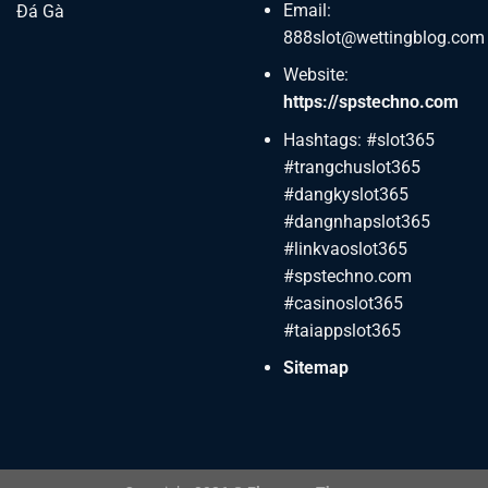
Email:
Đá Gà
888slot@wettingblog.com
Website:
Sự kết hợp giữa cá cược đá gà và kho game slot365 đa dạng
https://spstechno.com
Hashtags: #slot365
Câu Hỏi Thường Gặp (FAQ) Về Chuyên Mục Đá
#trangchuslot365
Gà
#dangkyslot365
1. Làm thế nào để bắt đầu cá cược đá gà tại
#dangnhapslot365
https://spstechno.com?
#linkvaoslot365
#spstechno.com
Quy trình rất đơn giản: Đăng ký tài khoản -> Nạp tiền ->
#casinoslot365
Chọn chuyên mục "Đá Gà" -> Chọn sảnh cược (Thomo,
#taiappslot365
SV388...) -> Đặt cược vào chiến kê bạn tin tưởng.
Sitemap
2. Kết quả trận đấu được tính như thế nào?
Kết quả dựa trên quyết định của trọng tài tại trường gà.
Nếu gà bị chết, bỏ chạy hoặc không còn khả năng thi đấu
sẽ bị xử thua. Tiền thưởng sẽ được cộng ngay lập tức vào