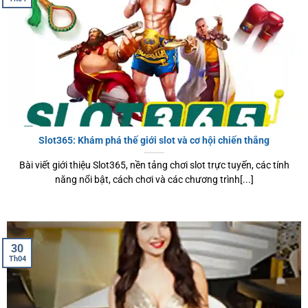
trường gà được cấp phép, đảm bảo không có sự can thiệp
của máy móc hay gian lận. Hệ thống bảo mật thông tin
khách hàng đạt chuẩn quốc tế, giúp bạn an tâm tận hưởng
đam mê.
Các Hình Thức Đá Gà Phổ Biến Nhất Hiện Nay
Để đáp ứng thị hiếu đa dạng của người chơi,
https://spstechno.com tổng hợp đầy đủ các loại hình thi
Slot365: Khám phá thế giới slot và cơ hội chiến thắng
đấu hấp dẫn nhất hiện nay. Mỗi hình thức đều có nét đặc
Bài viết giới thiệu Slot365, nền tảng chơi slot trực tuyến, các tính
sắc riêng biệt.
năng nổi bật, cách chơi và các chương trình[...]
30
Th04