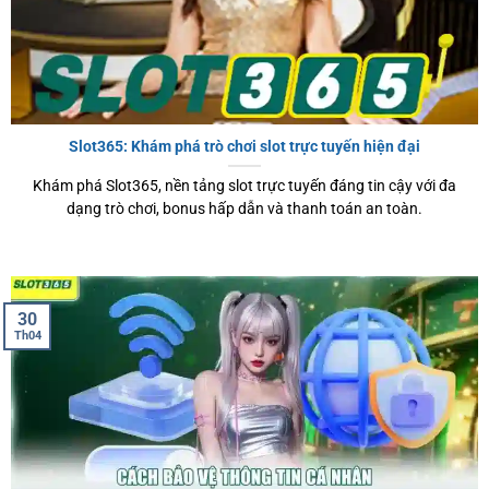
Slot365: Khám phá trò chơi slot trực tuyến hiện đại
Các chiến kê dũng mãnh trong trận đá gà thomo cựa sắt
Khám phá Slot365, nền tảng slot trực tuyến đáng tin cậy với đa
dạng trò chơi, bonus hấp dẫn và thanh toán an toàn.
Đá Gà Thomo (Campuchia)
Đây được xem là "thánh địa" của dân chơi gà. Các trận đấu
tại Thomo thường quy tụ những chiến kê được huấn luyện
30
bài bản, có kỹ thuật đá điêu luyện. Luật chơi chặt chẽ và
Th04
chuyên nghiệp là điểm cộng lớn nhất của hình thức này.
Đá Gà Cựa Sắt
Tính sát thương cao và thời gian thi đấu nhanh là đặc
điểm của hình thức này. Chiến kê được trang bị thêm vũ