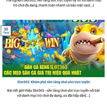
Trải nghiệm Slot365, nền tảng slot trực tuyến uy tín với danh mục
Sức Hút Khó Cưỡng Của Chuyên Mục Đá Gà Tại
trò chơi đa dạng, thanh toán nhanh và bảo mật cao[...]
https://spstechno.com
Các Hình Thức Đá Gà Phổ Biến Nhất Hiện Nay
So Sánh Đá Gà Truyền Thống Và Trực Tuyến
30
Th04
Kết Hợp Giải Trí Đỉnh Cao Cùng Slot365
Câu Hỏi Thường Gặp (FAQ)
Kết Luận
Sức Hút Khó Cưỡng Của Chuyên Mục Đá Gà Tại
https://spstechno.com
Trong thị trường cá cược trực tuyến đầy sôi động, chuyên
Slot365: Khám phá nền tảng chơi slot trực tuyến
mục
da ga
của chúng tôi vẫn giữ vững vị thế độc tôn nhờ
vào sự đầu tư bài bản về công nghệ và trải nghiệm người
Bài viết giới thiệu Slot365 - nền tảng chơi slot trực tuyến nổi bật
dùng. Dưới đây là những lý do khiến hàng triệu thành viên
với danh mục trò chơi đa dạng, ưu đãi hấp dẫn[...]
lựa chọn gắn bó: