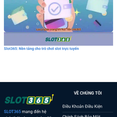
Slot365: Nền tảng cho trò chơi slot trực tuyến
VỀ CHÚNG TÔI
Điều Khoản Điều Kiện
SLOT365
mang đến hệ
Chính Sách Bảo Mật