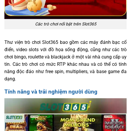
Các trò chơi nổi bật trên Slot365
Thư viện trò chơi Slot365 bao gồm các máy đánh bạc cổ
điển, video slots với đồ họa sống động, cũng như các trò
chơi bingo, roulette và blackjack ở một vài nhà cung cấp uy
tín. Các trò chơi có mức RTP khác nhau và có thể có tính
năng độc đáo như free spin, multipliers, và base game đa
dạng.
Tính năng và trải nghiệm người dùng