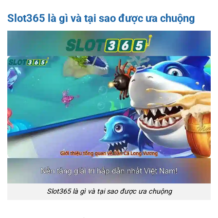
Slot365 là gì và tại sao được ưa chuộng
Slot365 là gì và tại sao được ưa chuộng