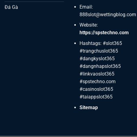
Email:
Đá Gà
888slot@wettingblog.com
Website:
https://spstechno.com
Hashtags: #slot365
#trangchuslot365
#dangkyslot365
#dangnhapslot365
#linkvaoslot365
#spstechno.com
#casinoslot365
#taiappslot365
Sitemap