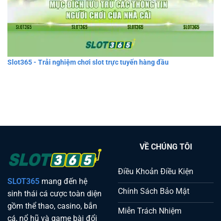
Slot365 - Trải nghiệm chơi slot trực tuyến hàng đầu
VỀ CHÚNG TÔI
Điều Khoản Điều Kiện
SLOT365
mang đến hệ
Chính Sách Bảo Mật
sinh thái cá cược toàn diện
gồm thể thao, casino, bắn
Miễn Trách Nhiệm
cá, nổ hũ và game bài đổi