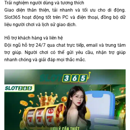
Trải nghiệm người dùng và tương thích
Giao diện thân thiện, tải nhanh và tối ưu cho di động.
Slot365 hoạt động tốt trên PC và điện thoại, đồng bộ dữ
liệu người chơi và lịch sử giao dịch.
Hỗ trợ khách hàng và liên hệ
Đội ngũ hỗ trợ 24/7 qua chat trực tiếp, email và trung tâm
trợ giúp. Người chơi có thể gửi yêu cầu, nhận trợ giúp
nhanh chóng và giải đáp mọi thắc mắc.