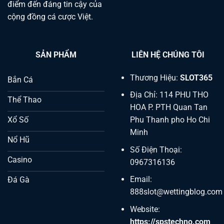
điểm đến đáng tin cậy của
cộng đồng cá cược Việt.
SẢN PHẨM
LIÊN HỆ CHÚNG TÔI
Thương Hiệu:
SLOT365
Bắn Cá
Địa Chỉ: 114 PHU THO
Thể Thao
HOA P. PTH Quan Tan
Phu Thanh pho Ho Chi
Xổ Số
Minh
Nổ Hũ
Số Điện Thoại:
Casino
0967316136
Email:
Đá Gà
888slot@wettingblog.com
Website:
https://spstechno.com