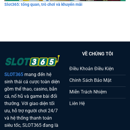
Slot365: tổng quan, trò chơi và khuyến mãi
VỀ CHÚNG TÔI
Điều Khoản Điều Kiện
SLOT365
mang đến hệ
Chính Sách Bảo Mật
sinh thái cá cược toàn diện
gồm thể thao, casino, bắn
Miễn Trách Nhiệm
cá, nổ hũ và game bài đổi
Liên Hệ
thưởng. Với giao diện tối
ưu, hỗ trợ người chơi 24/7
và hệ thống thanh toán
siêu tốc, SLOT365 đang là