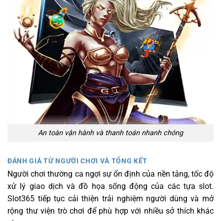
An toàn vận hành và thanh toán nhanh chóng
ĐÁNH GIÁ TỪ NGƯỜI CHƠI VÀ TỔNG KẾT
Người chơi thường ca ngợi sự ổn định của nền tảng, tốc độ
xử lý giao dịch và đồ họa sống động của các tựa slot.
Slot365 tiếp tục cải thiện trải nghiệm người dùng và mở
rộng thư viện trò chơi để phù hợp với nhiều sở thích khác