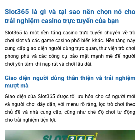
Slot365 là gì và tại sao nên chọn nó cho
trải nghiệm casino trực tuyến của bạn
Slot365 là một nền tảng casino trực tuyến chuyên về trò
chơi slot và các game casino phổ biến khác. Nền tảng này
cung cấp giao diện người dùng trực quan, thư viện trò chơi
phong phú và các công cụ bảo mật mạnh mẽ để người
chơi yên tâm khi nạp rút và chơi lâu dài.
Giao diện người dùng thân thiện và trải nghiệm
mượt mà
Giao diện của Slot365 được tối ưu hóa cho cả người mới
và người chơi dày dặn, với menu rõ ràng, lọc trò chơi theo
chủ đề và nhà cung cấp, cũng như chế độ chơi tự động
cho trải nghiệm tiện lợi.