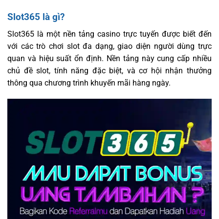
Slot365 là gì?
Slot365 là một nền tảng casino trực tuyến được biết đến
với các trò chơi slot đa dạng, giao diện người dùng trực
quan và hiệu suất ổn định. Nền tảng này cung cấp nhiều
chủ đề slot, tính năng đặc biệt, và cơ hội nhận thưởng
thông qua chương trình khuyến mãi hàng ngày.