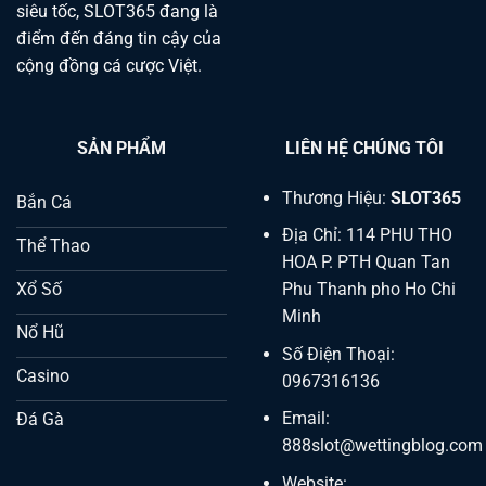
siêu tốc, SLOT365 đang là
điểm đến đáng tin cậy của
cộng đồng cá cược Việt.
SẢN PHẨM
LIÊN HỆ CHÚNG TÔI
Thương Hiệu:
SLOT365
Bắn Cá
Địa Chỉ: 114 PHU THO
Thể Thao
HOA P. PTH Quan Tan
Phu Thanh pho Ho Chi
Xổ Số
Minh
Nổ Hũ
Số Điện Thoại:
Casino
0967316136
Email:
Đá Gà
888slot@wettingblog.com
Website: