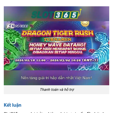
Thanh toán và hỗ trợ
Kết luận