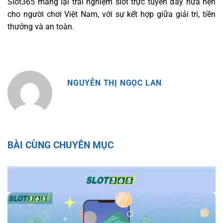
Slot365 mang lại trải nghiệm slot trực tuyến đầy hứa hẹn
cho người chơi Việt Nam, với sự kết hợp giữa giải trí, tiền
thưởng và an toàn.
NGUYỄN THỊ NGỌC LAN
BÀI CÙNG CHUYÊN MỤC