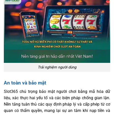
Trải nghiệm người dùng
An toàn và bảo mật
Slot365 chú trọng bảo mật người chơi bằng mã hóa dữ
liệu, xác thực hai yếu tố và các biện pháp chống gian lận.
Nền tảng tuân thủ các quy định pháp lý và cấp phép từ cơ
quan có thẩm quyền, mang lại sự an tâm khi nạp tiền và