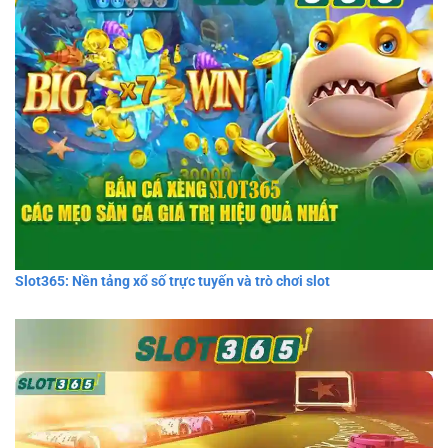
Slot365: Nền tảng xổ số trực tuyến và trò chơi slot