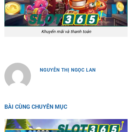
Khuyến mãi và thanh toán
NGUYỄN THỊ NGỌC LAN
BÀI CÙNG CHUYÊN MỤC