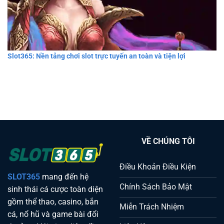
Slot365: Nền tảng chơi slot trực tuyến an toàn và tiện lợi
VỀ CHÚNG TÔI
Điều Khoản Điều Kiện
SLOT365
mang đến hệ
Chính Sách Bảo Mật
sinh thái cá cược toàn diện
gồm thể thao, casino, bắn
Miễn Trách Nhiệm
cá, nổ hũ và game bài đổi