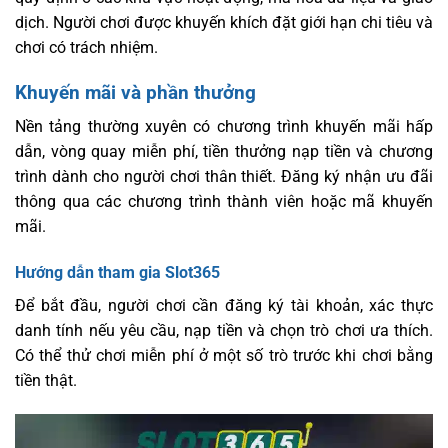
dịch. Người chơi được khuyến khích đặt giới hạn chi tiêu và
chơi có trách nhiệm.
Khuyến mãi và phần thưởng
Nền tảng thường xuyên có chương trình khuyến mãi hấp
dẫn, vòng quay miễn phí, tiền thưởng nạp tiền và chương
trình dành cho người chơi thân thiết. Đăng ký nhận ưu đãi
thông qua các chương trình thành viên hoặc mã khuyến
mãi.
Hướng dẫn tham gia Slot365
Để bắt đầu, người chơi cần đăng ký tài khoản, xác thực
danh tính nếu yêu cầu, nạp tiền và chọn trò chơi ưa thích.
Có thể thử chơi miễn phí ở một số trò trước khi chơi bằng
tiền thật.