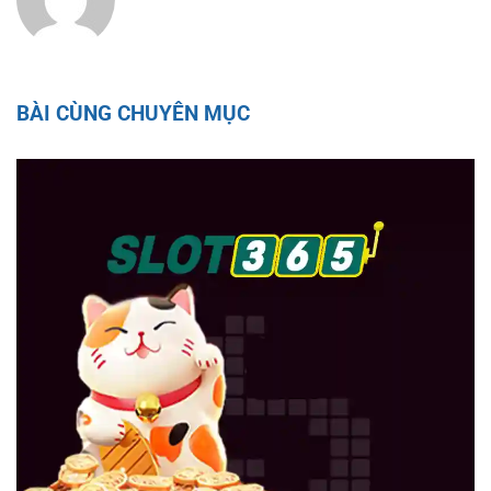
BÀI CÙNG CHUYÊN MỤC