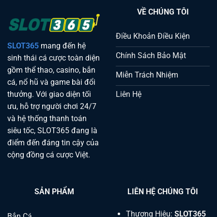
VỀ CHÚNG TÔI
Điều Khoản Điều Kiện
SLOT365
mang đến hệ
Chính Sách Bảo Mật
sinh thái cá cược toàn diện
gồm thể thao, casino, bắn
Miễn Trách Nhiệm
cá, nổ hũ và game bài đổi
Liên Hệ
thưởng. Với giao diện tối
ưu, hỗ trợ người chơi 24/7
và hệ thống thanh toán
siêu tốc, SLOT365 đang là
điểm đến đáng tin cậy của
cộng đồng cá cược Việt.
SẢN PHẨM
LIÊN HỆ CHÚNG TÔI
Thương Hiệu:
SLOT365
Bắn Cá