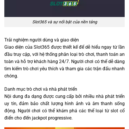
Slot365 và sự nổi bật của nền tảng
Trải nghiệm người dùng và giao diện
Giao diện của Slot365 được thiết kế để dễ hiểu ngay từ lần
đầu truy cập, với hệ thống phân loại trò chơi, thanh toán an
toàn và hỗ trợ khách hàng 24/7. Người chơi có thể dễ dàng
tìm kiếm trò chơi yêu thích và tham gia các trận đấu nhanh
chóng.
Danh mục trò chơi và nhà phát triển
Nội dung đa dạng được cung cấp bởi nhiều nhà phát triển
uy tín, đảm bảo chất lượng hình ảnh và âm thanh sống
động. Người chơi có thể khám phá các thể loại từ slot cổ
điển cho đến jackpot progressive.