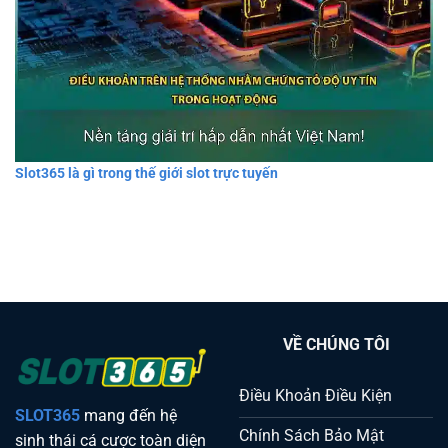
Slot365 là gì trong thế giới slot trực tuyến
VỀ CHÚNG TÔI
Điều Khoản Điều Kiện
SLOT365
mang đến hệ
Chính Sách Bảo Mật
sinh thái cá cược toàn diện