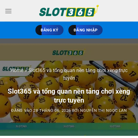
ĐĂNG KÝ
ĐĂNG NHẬP
Home
»
Slot365 và tổng quan nền tảng chơi xèng trực
tuyến
Slot365 và tổng quan nền tảng chơi xèng
trực tuyến
ĐĂNG VÀO
28 THÁNG 06, 2026
BỞI
NGUYỄN THỊ NGỌC LAN