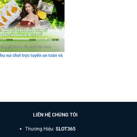
hu vui chơi trực tuyến an toàn và
ú
LIÊN HỆ CHÚNG TÔI
Thương Hiệu:
SLOT365