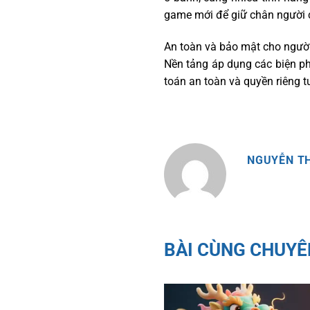
game mới để giữ chân người 
An toàn và bảo mật cho người
Nền tảng áp dụng các biện ph
toán an toàn và quyền riêng 
NGUYỄN TH
BÀI CÙNG CHUY