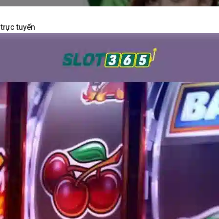
 trực tuyến