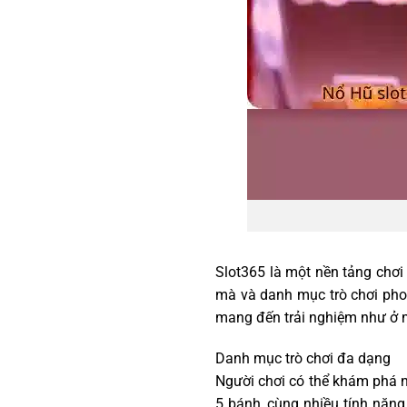
Slot365 là một nền tảng chơi
mà và danh mục trò chơi phon
mang đến trải nghiệm như ở m
Danh mục trò chơi đa dạng
Người chơi có thể khám phá n
5 bánh, cùng nhiều tính năng