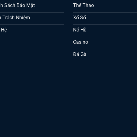
nh Sách Bảo Mật
Thể Thao
n Trách Nhiệm
Xổ Số
 Hệ
Nổ Hũ
Casino
Đá Gà