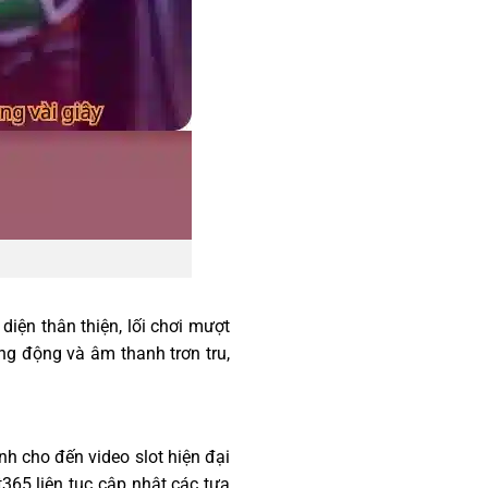
iện thân thiện, lối chơi mượt
ng động và âm thanh trơn tru,
h cho đến video slot hiện đại
365 liên tục cập nhật các tựa