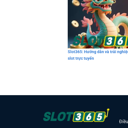
Slot365: Hướng dẫn và trải nghi
slot trực tuyến
Điều