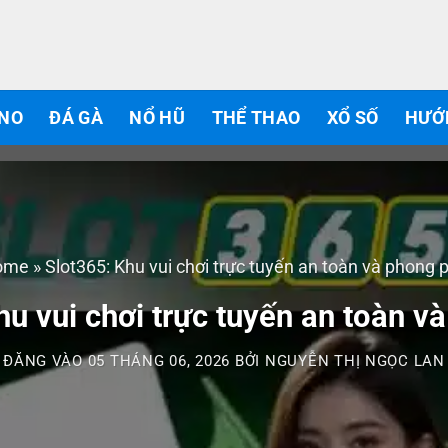
INO
ĐÁ GÀ
NỔ HŨ
THỂ THAO
XỔ SỐ
HƯỚ
ome
»
Slot365: Khu vui chơi trực tuyến an toàn và phong 
hu vui chơi trực tuyến an toàn v
ĐĂNG VÀO
05 THÁNG 06, 2026
BỞI
NGUYỄN THỊ NGỌC LAN