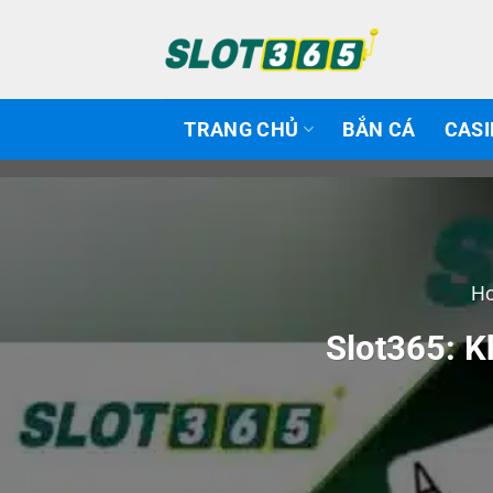
TRANG CHỦ
BẮN CÁ
CAS
H
Slot365: K