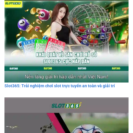
Slot365: Trải nghiệm chơi slot trực tuyến an toàn và giải trí