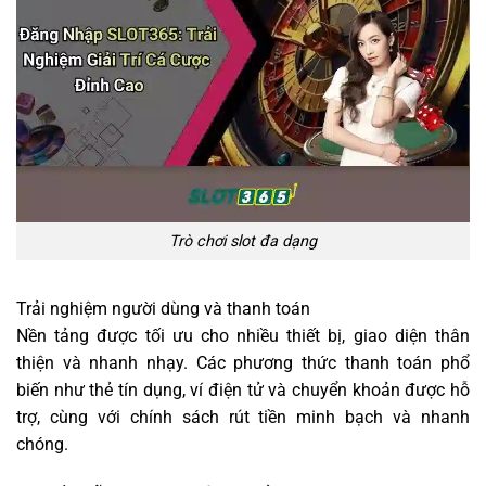
Trò chơi slot đa dạng
Trải nghiệm người dùng và thanh toán
Nền tảng được tối ưu cho nhiều thiết bị, giao diện thân
thiện và nhanh nhạy. Các phương thức thanh toán phổ
biến như thẻ tín dụng, ví điện tử và chuyển khoản được hỗ
trợ, cùng với chính sách rút tiền minh bạch và nhanh
chóng.