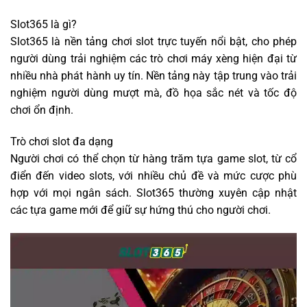
Slot365 là gì?
Slot365 là nền tảng chơi slot trực tuyến nổi bật, cho phép
người dùng trải nghiệm các trò chơi máy xèng hiện đại từ
nhiều nhà phát hành uy tín. Nền tảng này tập trung vào trải
nghiệm người dùng mượt mà, đồ họa sắc nét và tốc độ
chơi ổn định.
Trò chơi slot đa dạng
Người chơi có thể chọn từ hàng trăm tựa game slot, từ cổ
điển đến video slots, với nhiều chủ đề và mức cược phù
hợp với mọi ngân sách. Slot365 thường xuyên cập nhật
các tựa game mới để giữ sự hứng thú cho người chơi.