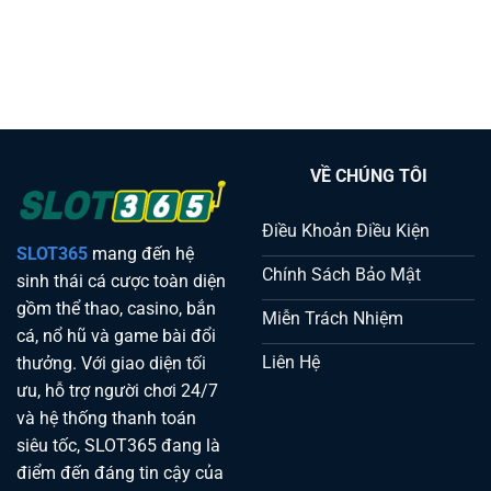
VỀ CHÚNG TÔI
Điều Khoản Điều Kiện
SLOT365
mang đến hệ
Chính Sách Bảo Mật
sinh thái cá cược toàn diện
gồm thể thao, casino, bắn
Miễn Trách Nhiệm
cá, nổ hũ và game bài đổi
Liên Hệ
thưởng. Với giao diện tối
ưu, hỗ trợ người chơi 24/7
và hệ thống thanh toán
siêu tốc, SLOT365 đang là
điểm đến đáng tin cậy của