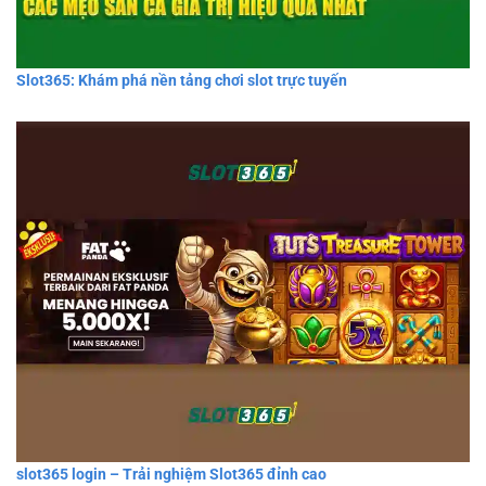
Slot365: Khám phá nền tảng chơi slot trực tuyến
slot365 login – Trải nghiệm Slot365 đỉnh cao