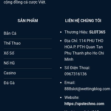
cộng đồng cá cược Việt.
SẢN PHẨM
LIÊN HỆ CHÚNG TÔI
Thương Hiệu:
SLOT365
Bắn Cá
Địa Chỉ: 114 PHU THO
Thể Thao
HOA P. PTH Quan Tan
Phu Thanh pho Ho Chi
Xổ Số
Minh
Nổ Hũ
Số Điện Thoại:
Casino
0967316136
Email:
Đá Gà
888slot@wettingblog.com
Website:
https://spstechno.com