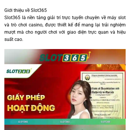
Giới thiệu về Slot365
Slot365 là nền tảng giải trí trực tuyến chuyên về máy slot
và trò chơi casino, được thiết kế để mang lại trải nghiệm
mượt mà cho người chơi với giao diện trực quan và hiệu
suất cao.