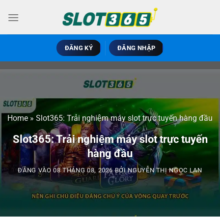
ĐĂNG KÝ
ĐĂNG NHẬP
Home
»
Slot365: Trải nghiệm máy slot trực tuyến hàng đầu
Slot365: Trải nghiệm máy slot trực tuyến
hàng đầu
ĐĂNG VÀO
08 THÁNG 08, 2026
BỞI
NGUYỄN THỊ NGỌC LAN