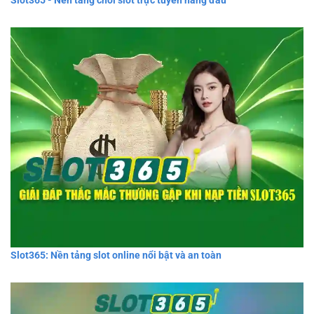
Slot365 - Nền tảng chơi slot trực tuyến hàng đầu
Slot365: Nền tảng slot online nổi bật và an toàn